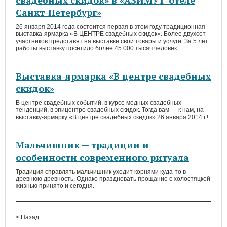
свадебных скидок» в «АЗИМУТ-отеле
Санкт-Петербург»
26 января 2014 года состоится первая в этом году традиционная
выставка-ярмарка «В ЦЕНТРЕ свадебных скидок». Более двухсот
участников представят на выставке свои товары и услуги. За 5 лет
работы выставку посетило более 45 000 тысяч человек.
Выставка-ярмарка «В центре свадебных
скидок»
В центре свадебных событий, в курсе модных свадебных
тенденций, в эпицентре свадебных скидок. Тогда вам — к нам, на
выставку-ярмарку «В центре свадебных скидок» 26 января 2014 г.!
Мальчишник — традиции и
особенности современного ритуала
Традиция справлять мальчишник уходит корнями куда-то в
древнюю древность. Однако праздновать прощание с холостяцкой
жизнью принято и сегодня.
< Назад