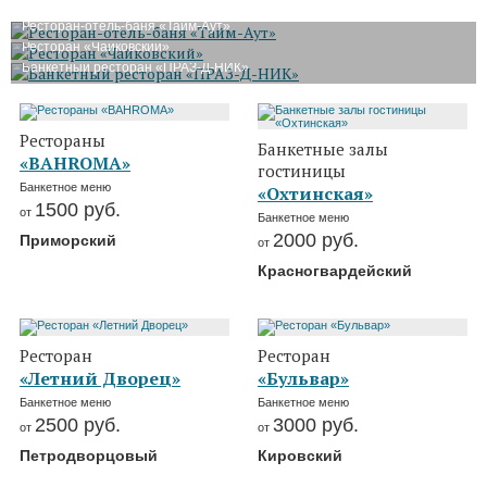
Ресторан-отель-баня «Тайм-Аут»
Ресторан «Чайковский»
Банкетный ресторан «ПРАЗ-Д-НИК»
Рестораны
Банкетные залы
«BAHROMA»
гостиницы
Банкетное меню
«Охтинская»
1500
руб.
от
Банкетное меню
2000
руб.
Приморский
от
Красногвардейский
Ресторан
Ресторан
«Летний Дворец»
«Бульвар»
Банкетное меню
Банкетное меню
2500
руб.
3000
руб.
от
от
Петродворцовый
Кировский