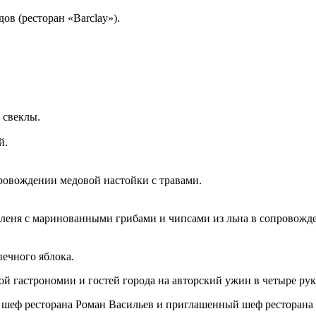
ов (ресторан «Barclay»).
 свеклы.
й.
провождении медовой настойки с травами.
о оленя с маринованными грибами и чипсами из льна в сопровож
ечного яблока.
 гастрономии и гостей города на авторский ужин в четыре руки
т шеф ресторана Роман Васильев и приглашенный шеф ресторана