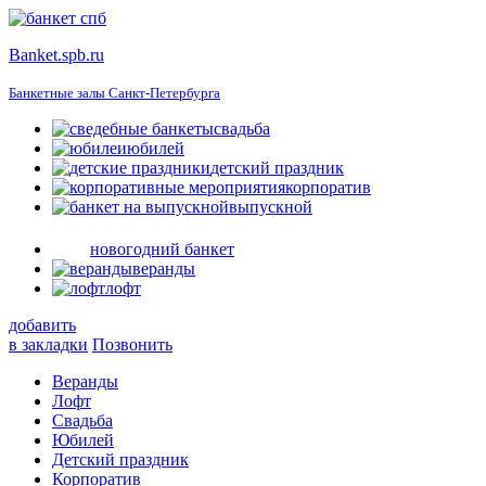
Banket.spb.ru
Банкетные залы Санкт-Петербурга
свадьба
юбилей
детский праздник
корпоратив
выпускной
новогодний банкет
веранды
лофт
добавить
в закладки
Позвонить
Веранды
Лофт
Свадьба
Юбилей
Детский праздник
Корпоратив