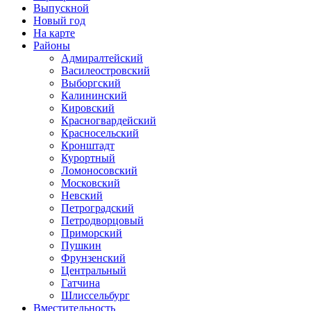
Выпускной
Новый год
На карте
Районы
Адмиралтейский
Василеостровский
Выборгский
Калининский
Кировский
Красногвардейский
Красносельский
Кронштадт
Курортный
Ломоносовский
Московский
Невский
Петроградский
Петродворцовый
Приморский
Пушкин
Фрунзенский
Центральный
Гатчина
Шлиссельбург
Вместительность