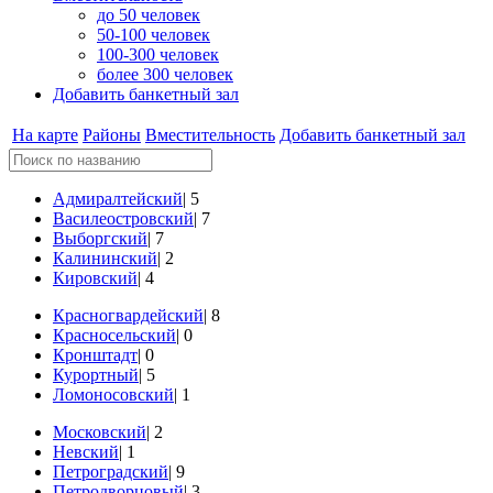
до 50 человек
50-100 человек
100-300 человек
более 300 человек
Добавить банкетный зал
На карте
Районы
Вместительность
Добавить банкетный зал
Адмиралтейский
| 5
Василеостровский
| 7
Выборгский
| 7
Калининский
| 2
Кировский
| 4
Красногвардейский
| 8
Красносельский
| 0
Кронштадт
| 0
Курортный
| 5
Ломоносовский
| 1
Московский
| 2
Невский
| 1
Петроградский
| 9
Петродворцовый
| 3