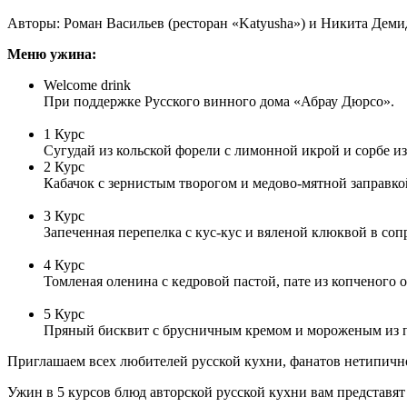
Авторы: Роман Васильев (ресторан «Katyusha») и Никита Демид
Меню ужина:
Welcome drink
При поддержке Русского винного дома «Абрау Дюрсо».
1 Курс
Сугудай из кольской форели с лимонной икрой и сорбе из
2 Курс
Кабачок с зернистым творогом и медово-мятной заправко
3 Курс
Запеченная перепелка с кус-кус и вяленой клюквой в со
4 Курс
Томленая оленина с кедровой пастой, пате из копченог
5 Курс
Пряный бисквит с брусничным кремом и мороженым из п
Приглашаем всех любителей русской кухни, фанатов нетипичной
Ужин в 5 курсов блюд авторской русской кухни вам представя