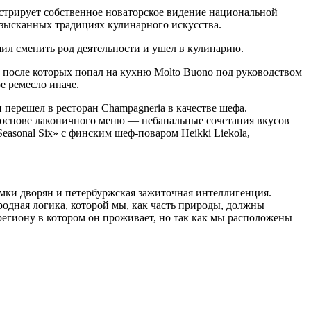
нстрирует собственное новаторское видение национальной
изысканных традициях кулинарного искусства.
ил сменить род деятельности и ушел в кулинарию.
, после которых попал на кухню Molto Buono под руководством
е ремесло иначе.
 и перешел в ресторан Champagneria в качестве шефа.
В основе лаконичного меню — небанальные сочетания вкусов
asonal Six» с финским шеф-поваром Heikki Liekola,
омки дворян и петербуржская зажиточная интеллигенция.
родная логика, которой мы, как часть природы, должны
региону в котором он проживает, но так как мы расположены