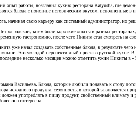
ий опыт работы, возглавил кухню ресторана Katyusha, где демо
новятся блюда с поистине историческим вкусом, исполненные в 
а, начинал свою карьеру как системный администратор, но реш
Петроградской, затем были короткие опыты в разных ресторанах
временную гастрономию, после чего Никита стал смотреть на сво
Никита уже начал создавать собственные блюда, в результате чего
и поныне. Это молодой перспективный проект о русской кухне. 
последние несколько месяцев можно отметить ужин Никиты в «Se
омана Васильева. Блюда, которые любили подавать к столу пот
ра исходного продукта, сезонность, в которой заключается при
ек должен употреблять в пищу продукт, свойственный климату и 
более она интересна.