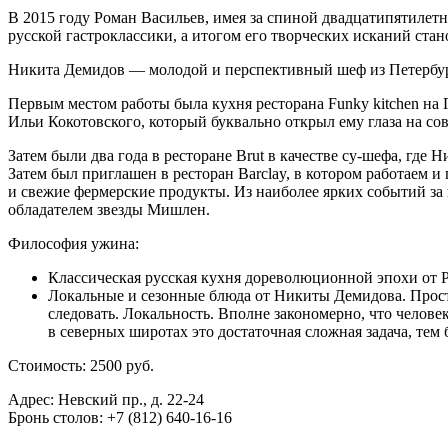
В 2015 году Роман Васильев, имея за спиной двадцатипятилетн
русской гастроклассики, а итогом его творческих исканий ста
Никита Демидов — молодой и перспективный шеф из Петербург
Первым местом работы была кухня ресторана Funky kitchen на 
Ильи Кокотовского, который буквально открыл ему глаза на со
Затем были два года в ресторане Brut в качестве су-шефа, где 
Затем был приглашен в ресторан Barclay, в котором работаем 
и свежие фермерские продукты. Из наиболее ярких событий за 
обладателем звезды Мишлен.
Философия ужина:
Классическая русская кухня дореволюционной эпохи от Р
Локальные и сезонные блюда от Никиты Демидова. Просто
следовать. Локальность. Вполне закономерно, что челов
в северных широтах это достаточная сложная задача, тем 
Стоимость: 2500 руб.
Адрес: Невский пр., д. 22-24
Бронь столов: +7 (812) 640-16-16