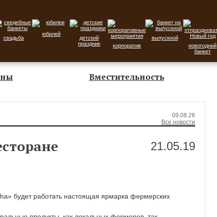
юбилей
свадьба
детский
выпускной
праздник
корпоратив
новогодний
банкет
оны
Вместительность
09.08.26
Все новости
есторане
21.05.19
cha» будет работать настоящая ярмарка фермерских
уральные продукты, как локальных фермеров, так