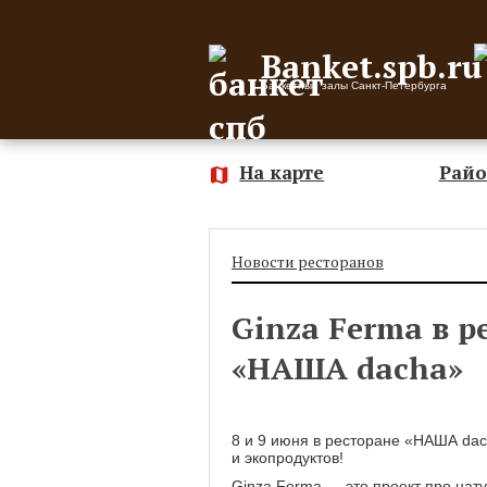
Banket.spb.ru
Банкетные залы Санкт-Петербурга
На карте
Рай
Новости ресторанов
Ginza Ferma в р
«НАША dacha»
8 и 9 июня в ресторане «НАША da
и экопродуктов!
Ginza Ferma — это проект про нат