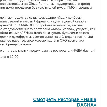
пая экотовары на Ginza Ferma, вы поддерживаете тренд
ния дома продуктов без усилителей вкуса, ГМО и вредных
олочные продукты, сыры, домашние яйца и колбасы
ыпить свежий манговый фреш или купить домой свежие
друзей SUPER MANGO, попробовать компоты, засолы
ва от дружественного ресторана «Мари Vanna», увидеть, как
ята из «масЛЁНка» fresh oil, и купить бутылочки такого
орехи и сухофрукты, свежая выпечка и блюда из коптильни
машнее варенье, арахисовые пасты и ЭКО-косметика
ого бренда Levrana.
те с натуральными продуктами из ресторана «НАША dacha»!
ана с 12:00.
Смотреть Ресторан «Наша
DACHA»