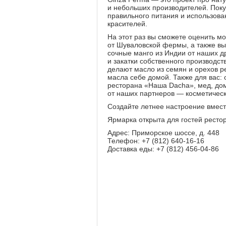
и небольших производителей. Поку
правильного питания и использова
красителей.
На этот раз вы сможете оценить м
от Шуваловской фермы, а также в
сочные манго из Индии от наших 
и закатки собственного производст
делают масло из семян и орехов реб
масла себе домой. Также для вас: 
ресторана «Наша Dacha», мед, до
от наших партнеров — косметическ
Создайте летнее настроение вмес
Ярмарка открыта для гостей рестор
Адрес: Приморское шоссе, д. 448
Телефон: +7 (812) 640-16-16
Доставка еды: +7 (812) 456-04-86