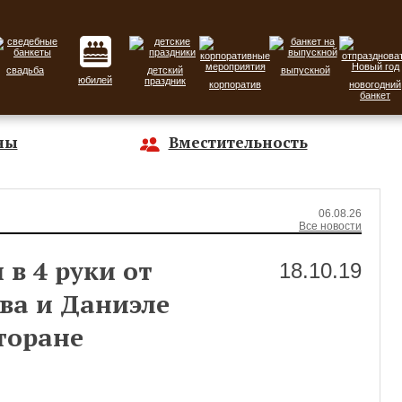
свадьба
детский
выпускной
юбилей
праздник
корпоратив
новогодний
банкет
ны
Вместительность
06.08.26
Все новости
в 4 руки от
18.10.19
ва и Даниэле
торане