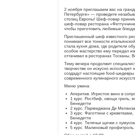
2 ноября приглашаем вас на гранд
Петербурге» — проведите незабыва
столиц Европы! Шеф-повар приним
шеф-повар ресторана «Феттуччине»
чтобы приготовить любимые блюда
Приглашенный шеф известного рес
понимает все тонкости итальянско
стала кухня дома, где родители об
особое мастерство ему передал и
оттачивал в ресторанах Тосканы, 
Тему вечера продолжит специалист
творчестве он искусно использует
создадут настоящие food-шедевры
современного кулинарного искусст
Меню ужина:
Аперитив. Игристое вино в соп
1 курс. Ростбиф, овощи гриль, 
Бенедетти
2 курс. Пармиджана Ди Меланза
3 курс. Фаготтини с креветками
Бенедетти
4 курс. Телячьи щечки с хумусо
5 курс. Малиновый профитроль 