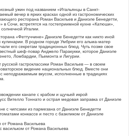
иозный ужин под названием «Итальянцы в Санкт-
емый вечер в ярких красках одной из гастрономических
ающего ресторана Роман Васильев и Даниэле Бенедетти,
 в Сочи, встретятся на гостеприимной кухне «Катюши»,
 солнечной Италии.
торана «Феттуччине» Даниэле Бенедетти как никто иной
й кулинарии. В родном городе Умбрии его альма-матер
учали его секретам традиционных блюд. Чуть позже свое
звестный шеф-повар Анджело Паракукки, которое Даниэле
Венето, Ломбардии, Пьемонта и Лигурии.
 русской гастроклассики Роман Васильев — в своем
 новаторское видение национальных блюд. Вместе они
 с неподражаемым вкусом, исполненные в традициях
ва.
ровождении канапе с крабом и щучьей икрой
мусс Вителло Тоннато и острая медовая заправка от Даниэле
не с чипсами из пармезана от Даниэле Бенедетти
, томатами конкассе и песто с базиликом от Даниэле
м от Романа Васильева
с васильком от Романа Васильева