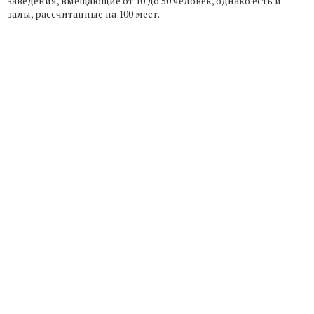
заведения, вмещающие от 10 до 50 человек, однако есть и
залы, рассчитанные на 100 мест.
© 2008 – 2026 Banket.spb.ru
«
Банкетные залы Санкт-Петербурга
»