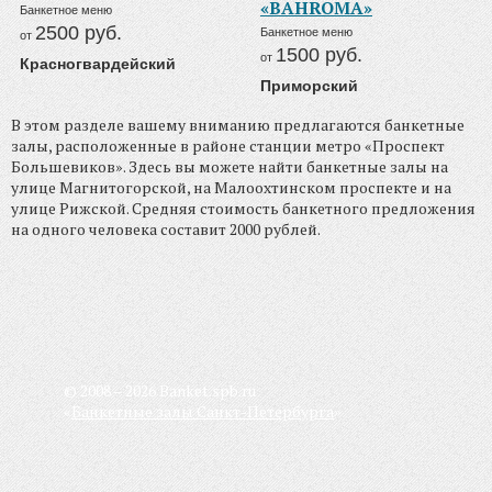
«BAHROMA»
Банкетное меню
2500
руб.
Банкетное меню
от
1500
руб.
от
Красногвардейский
Приморский
В этом разделе вашему вниманию предлагаются банкетные
залы, расположенные в районе станции метро «Проспект
Большевиков». Здесь вы можете найти банкетные залы на
улице Магнитогорской, на Малоохтинском проспекте и на
улице Рижской. Средняя стоимость банкетного предложения
на одного человека составит 2000 рублей.
© 2008 – 2026 Banket.spb.ru
«
Банкетные залы Санкт-Петербурга
»